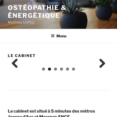
Aller
OSTÉOPATHIE &
au
ÉNERGÉTIQUE
contenu
principal
Matthieu LOPEZ
Menu
LE CABINET
Previ
Next
ous
Le cabinet est situé à 5 minutes des métros
Jeanne d’Arc et Marengo SNCF.