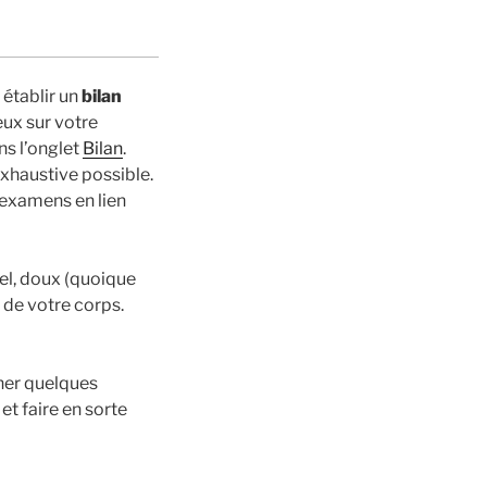
établir un
bilan
eux sur votre
ns l’onglet
Bilan
.
exhaustive possible.
’examens en lien
uel, doux (quoique
 de votre corps.
nner quelques
et faire en sorte