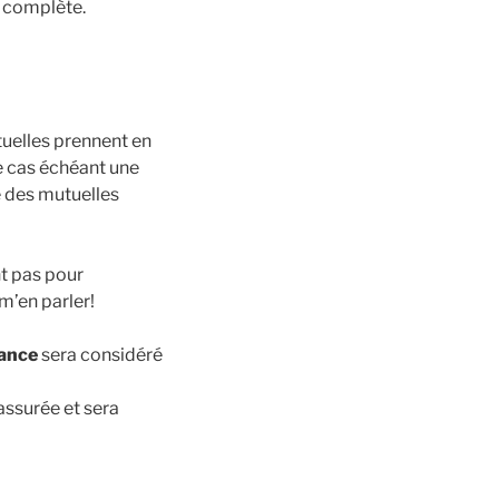
 complète.
uelles prennent en
le cas échéant une
e des mutuelles
nt pas pour
m’en parler!
vance
sera considéré
assurée et sera