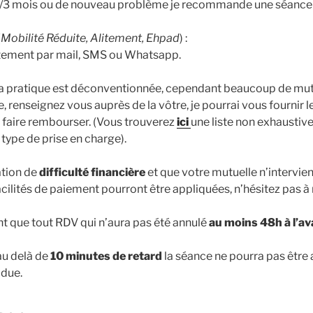
 2/3 mois ou de nouveau problème je recommande une séance
(
Mobilité Réduite, Alitement, Ehpad
) :
tement par mail, SMS ou Whatsapp.
a pratique est déconventionnée, cependant beaucoup de mut
, renseignez vous auprès de la vôtre, je pourrai vous fournir 
s faire rembourser. (Vous trouverez
ici
une liste non exhaustiv
type de prise en charge).
ation de
difficulté financière
et que votre mutuelle n’intervie
acilités de paiement pourront être appliquées, n’hésitez pas à 
t que tout RDV qui n’aura pas été annulé
au moins 48h à l’a
au delà de
10 minutes de retard
la séance ne pourra pas être 
due.